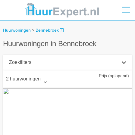
Huurwoningen
>
Bennebroek
Huurwoningen in Bennebroek
Zoekfilters
Prijs (oplopend)
Plaatsnaam
2 huurwoningen
Straal
+ 0 km
Huurprijs tot
Zoek