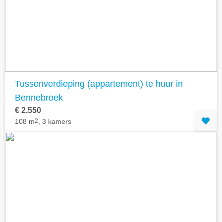
Geavanceerde zoekfilters tonen
Tussenverdieping (appartement) te huur in
Bennebroek
€ 2.550
108 m
2
, 3 kamers