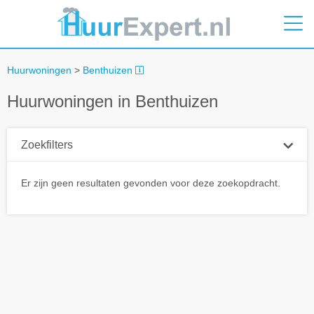
Huurwoningen
>
Benthuizen
Huurwoningen in Benthuizen
Zoekfilters
Plaatsnaam
Er zijn geen resultaten gevonden voor deze zoekopdracht.
Straal
+ 0 km
Huurprijs tot
Zoek