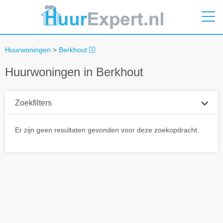
Huurwoningen
>
Berkhout
Huurwoningen in Berkhout
Zoekfilters
Plaatsnaam
Er zijn geen resultaten gevonden voor deze zoekopdracht.
Straal
+ 0 km
Huurprijs tot
Zoek