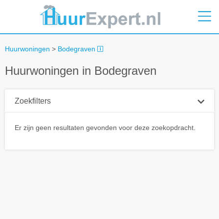
Huurwoningen
>
Bodegraven
Huurwoningen in Bodegraven
Zoekfilters
Plaatsnaam
Er zijn geen resultaten gevonden voor deze zoekopdracht.
Straal
+ 0 km
Huurprijs tot
Zoek