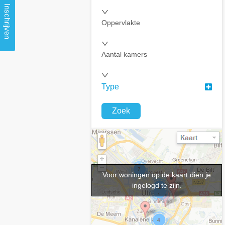
Inschrijven
Oppervlakte
Aantal kamers
Type
Zoek
Voor woningen op de kaart dien je
ingelogd te zijn.