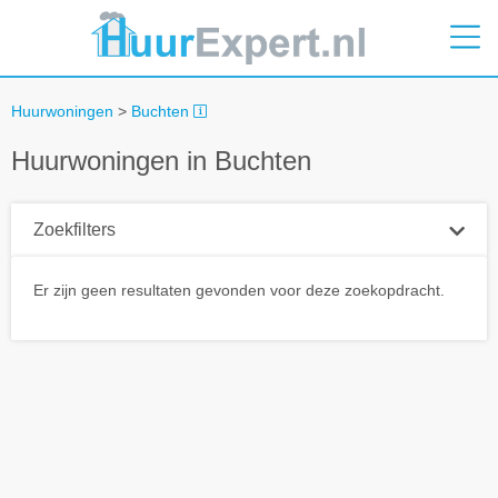
Huurwoningen
>
Buchten
Huurwoningen in Buchten
Zoekfilters
Plaatsnaam
Er zijn geen resultaten gevonden voor deze zoekopdracht.
Straal
+ 0 km
Huurprijs tot
Zoek