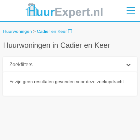
Huurwoningen
>
Cadier en Keer
Huurwoningen in Cadier en Keer
Zoekfilters
Plaatsnaam
Er zijn geen resultaten gevonden voor deze zoekopdracht.
Straal
+ 0 km
Huurprijs tot
Zoek