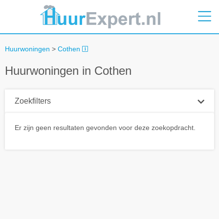
Huurwoningen
>
Cothen
Huurwoningen in Cothen
Zoekfilters
Plaatsnaam
Er zijn geen resultaten gevonden voor deze zoekopdracht.
Straal
+ 0 km
Huurprijs tot
Zoek