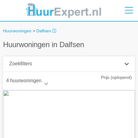
Huurwoningen
>
Dalfsen
Huurwoningen in Dalfsen
Zoekfilters
Prijs (oplopend)
Plaatsnaam
4 huurwoningen
Straal
+ 0 km
Huurprijs tot
Zoek