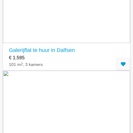
Geavanceerde zoekfilters tonen
Galerijflat te huur in Dalfsen
€ 1.595
101 m
2
, 3 kamers