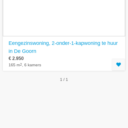
Geavanceerde zoekfilters tonen
Eengezinswoning, 2-onder-1-kapwoning te huur
in De Goorn
€ 2.950
165 m
2
, 6 kamers
1 / 1