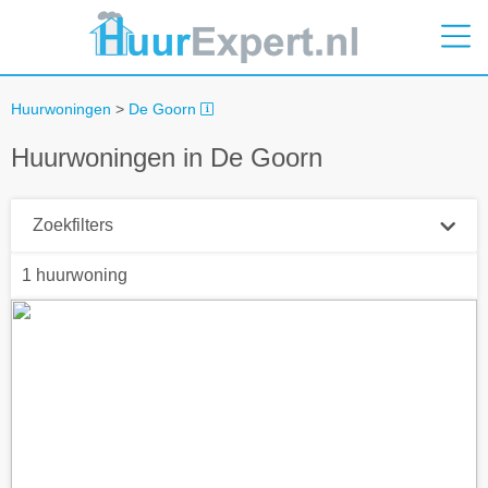
Huurwoningen
>
De Goorn
Huurwoningen in De Goorn
Zoekfilters
1 huurwoning
Plaatsnaam
Straal
+ 0 km
Huurprijs tot
Zoek