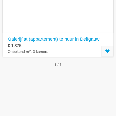
Geavanceerde zoekfilters tonen
Galerijflat (appartement) te huur in Delfgauw
€ 1.875
Onbekend m
2
, 3 kamers
1 / 1