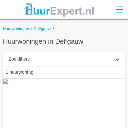
Huurwoningen
>
Delfgauw
Huurwoningen in Delfgauw
Zoekfilters
1 huurwoning
Plaatsnaam
Straal
+ 0 km
Huurprijs tot
Zoek