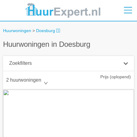
Huurwoningen
>
Doesburg
Huurwoningen in Doesburg
Zoekfilters
Prijs (oplopend)
Plaatsnaam
2 huurwoningen
Straal
+ 0 km
Huurprijs tot
Zoek