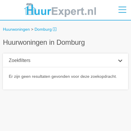
Huurwoningen
>
Domburg
Huurwoningen in Domburg
Zoekfilters
Plaatsnaam
Er zijn geen resultaten gevonden voor deze zoekopdracht.
Straal
+ 0 km
Huurprijs tot
Zoek