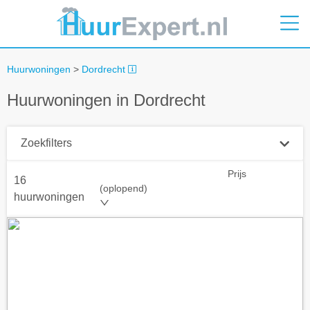
Huurwoningen
>
Dordrecht
Huurwoningen in Dordrecht
Zoekfilters
Prijs
16
Plaatsnaam
(oplopend)
huurwoningen
Straal
+ 0 km
Huurprijs tot
Zoek