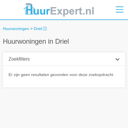
Huurwoningen
>
Driel
Huurwoningen in Driel
Zoekfilters
Plaatsnaam
Er zijn geen resultaten gevonden voor deze zoekopdracht.
Straal
+ 0 km
Huurprijs tot
Zoek