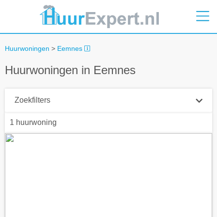
Huurwoningen
>
Eemnes
Huurwoningen in Eemnes
Zoekfilters
1 huurwoning
Plaatsnaam
Straal
+ 0 km
Huurprijs tot
Zoek