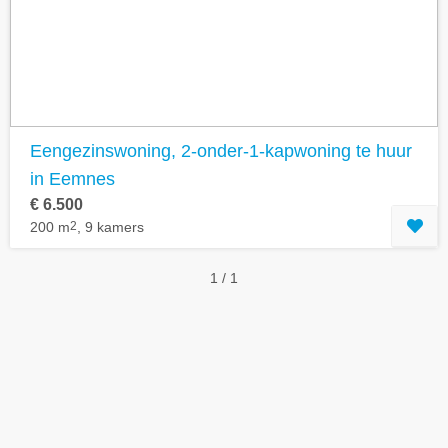
Geavanceerde zoekfilters tonen
Eengezinswoning, 2-onder-1-kapwoning te huur
in Eemnes
€ 6.500
200 m
2
, 9 kamers
1 / 1