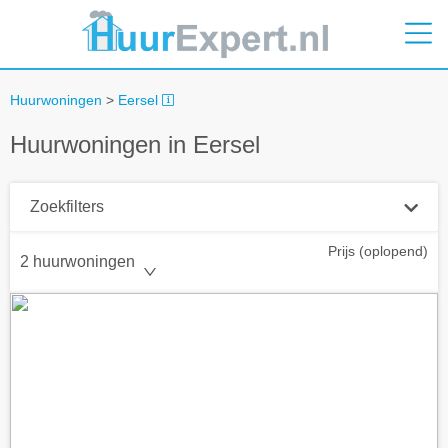
Huurwoningen
>
Eersel
Huurwoningen in Eersel
Zoekfilters
Prijs (oplopend)
Plaatsnaam
2 huurwoningen
Straal
+ 0 km
Huurprijs tot
Zoek