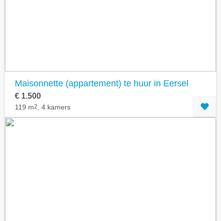
Geavanceerde zoekfilters tonen
Maisonnette (appartement) te huur in Eersel
€ 1.500
119 m
2
, 4 kamers