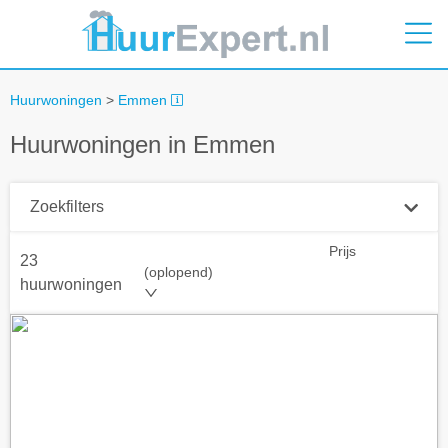
Huurwoningen
>
Emmen
Huurwoningen in Emmen
Zoekfilters
Prijs
23
Plaatsnaam
(oplopend)
huurwoningen
Straal
+ 0 km
Huurprijs tot
Zoek