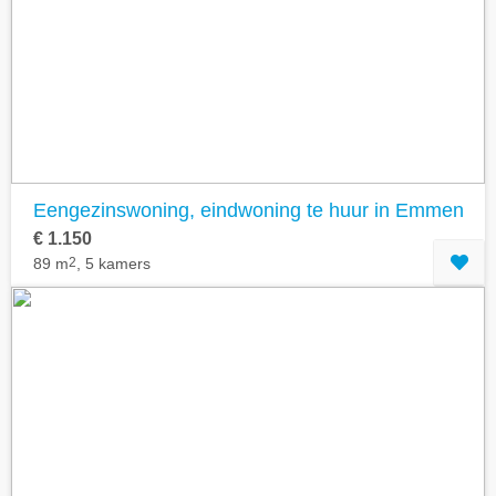
Geavanceerde zoekfilters tonen
Eengezinswoning, eindwoning te huur in Emmen
€ 1.150
89 m
2
, 5 kamers