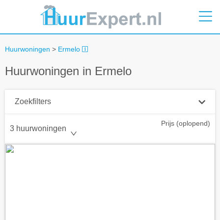
Huurwoningen
>
Ermelo
Huurwoningen in Ermelo
Zoekfilters
Prijs (oplopend)
Plaatsnaam
3 huurwoningen
Straal
+ 0 km
Huurprijs tot
Zoek