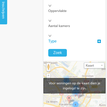
Inschrijven
Oppervlakte
Aantal kamers
Type
Zoek
Voor woningen op de kaart dien je
ingelogd te zijn.