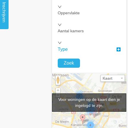
Inschrijven
Oppervlakte
Aantal kamers
Type
Zoek
Voor woningen op de kaart dien je
ingelogd te zijn.