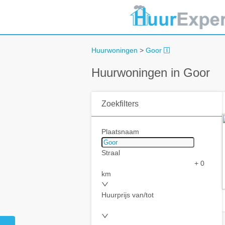
Huurwoningen
>
Goor
Huurwoningen in Goor
Zoekfilters
Plaatsnaam
Straal
+ 0
km
Huurprijs van/tot