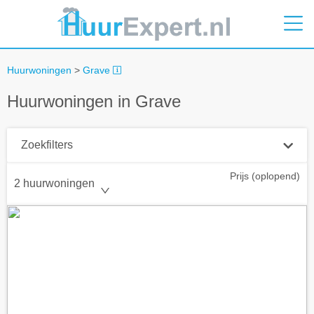
Huurwoningen
>
Grave
Huurwoningen in Grave
Zoekfilters
Prijs (oplopend)
Plaatsnaam
2 huurwoningen
Straal
+ 0 km
Huurprijs tot
Zoek