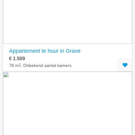
Geavanceerde zoekfilters tonen
Appartement te huur in Grave
€ 1.509
78 m
2
, Onbekend aantal kamers