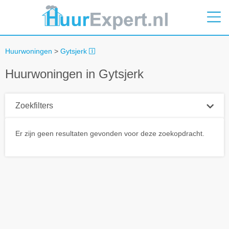
Huurwoningen
>
Gytsjerk
Huurwoningen in Gytsjerk
Zoekfilters
Plaatsnaam
Er zijn geen resultaten gevonden voor deze zoekopdracht.
Straal
+ 0 km
Huurprijs tot
Zoek