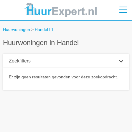
Huurwoningen
>
Handel
Huurwoningen in Handel
Zoekfilters
Plaatsnaam
Er zijn geen resultaten gevonden voor deze zoekopdracht.
Straal
+ 0 km
Huurprijs tot
Zoek