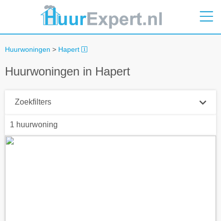
Huurwoningen
>
Hapert
Huurwoningen in Hapert
Zoekfilters
1 huurwoning
Plaatsnaam
Straal
+ 0 km
Huurprijs tot
Zoek