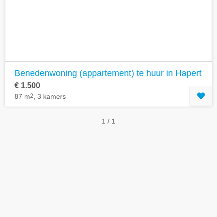
Geavanceerde zoekfilters tonen
Benedenwoning (appartement) te huur in Hapert
€ 1.500
87 m
2
, 3 kamers
1 / 1