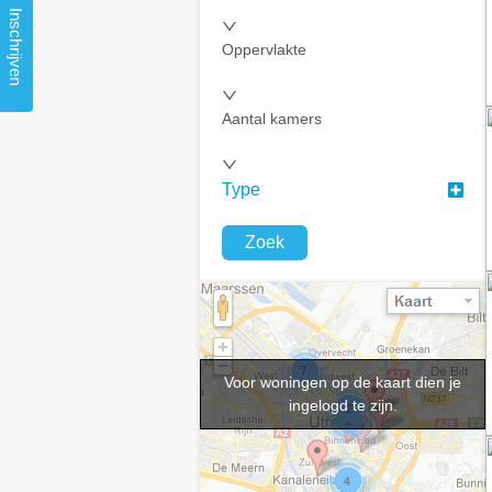
Inschrijven
Oppervlakte
Aantal kamers
Type
Zoek
Voor woningen op de kaart dien je
ingelogd te zijn.