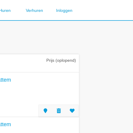
Huren
Verhuren
Inloggen
Prijs (oplopend)
attem
attem