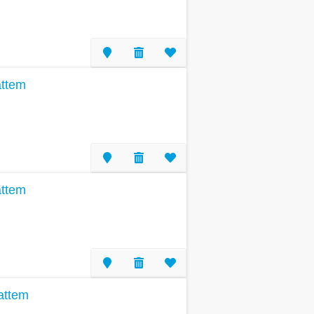
attem
attem
attem