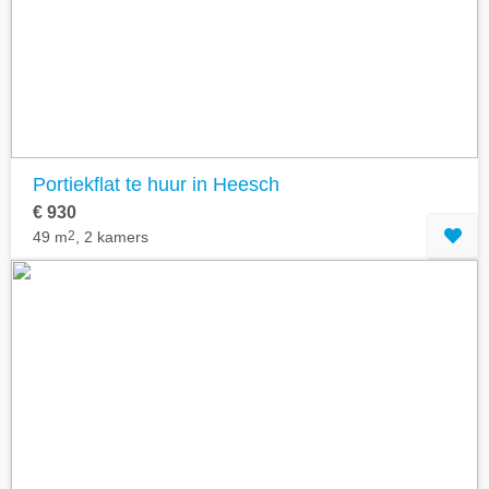
Geavanceerde zoekfilters tonen
Portiekflat te huur in Heesch
€ 930
49 m
2
, 2 kamers