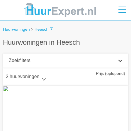
Huurwoningen
>
Heesch
Huurwoningen in Heesch
Zoekfilters
Prijs (oplopend)
Plaatsnaam
2 huurwoningen
Straal
+ 0 km
Huurprijs tot
Zoek