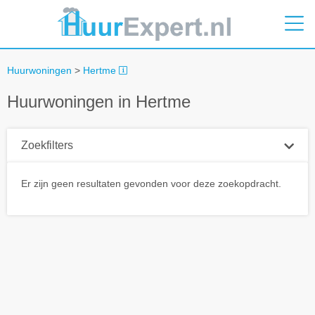
Huurwoningen
>
Hertme
Huurwoningen in Hertme
Zoekfilters
Plaatsnaam
Er zijn geen resultaten gevonden voor deze zoekopdracht.
Straal
+ 0 km
Huurprijs tot
Zoek