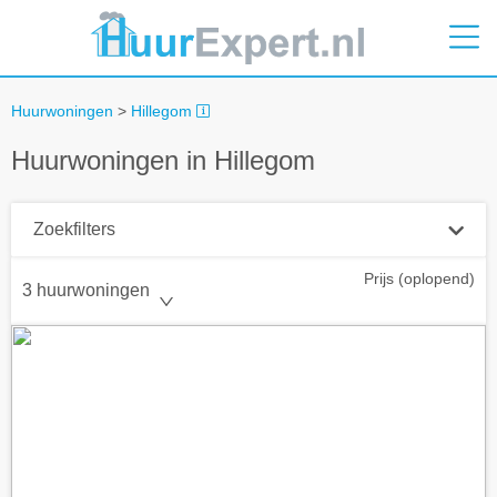
Huurwoningen
>
Hillegom
Huurwoningen in Hillegom
Zoekfilters
Prijs (oplopend)
Plaatsnaam
3 huurwoningen
Straal
+ 0 km
Huurprijs tot
Zoek