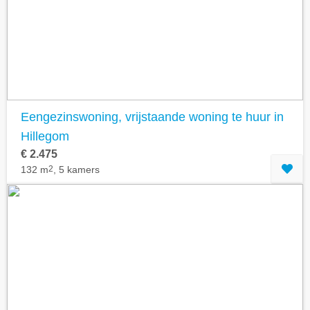
Geavanceerde zoekfilters tonen
Eengezinswoning, vrijstaande woning te huur in
Hillegom
€ 2.475
132 m
2
, 5 kamers