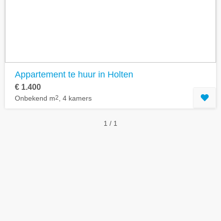
Geavanceerde zoekfilters tonen
Appartement te huur in Holten
€ 1.400
Onbekend m
2
, 4 kamers
1 / 1