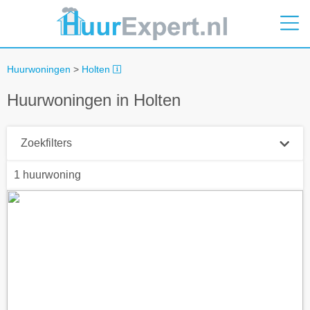
Huurwoningen
>
Holten
Huurwoningen in Holten
Zoekfilters
1 huurwoning
Plaatsnaam
Straal
+ 0 km
Huurprijs tot
Zoek