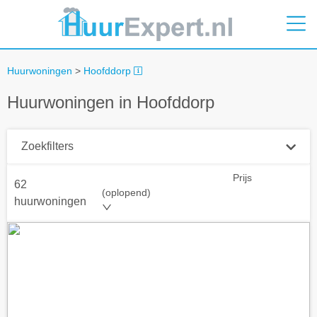
Huurwoningen
>
Hoofddorp
Huurwoningen in Hoofddorp
Zoekfilters
Prijs
62
Plaatsnaam
(oplopend)
huurwoningen
Straal
+ 0 km
Huurprijs tot
Zoek