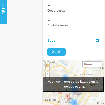
Inschrijven
Oppervlakte
Aantal kamers
Type
Zoek
Voor woningen op de kaart dien je
ingelogd te zijn.