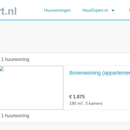
Huurwoningen
HuurExpert.nl
1 huurwoning
Bovenwoning (appartement
€ 1.875
190 m
2
, 3 kamers
1 huurwoning