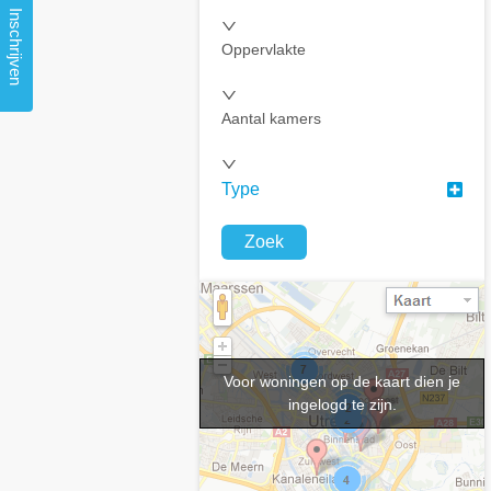
Inschrijven
Oppervlakte
Aantal kamers
Type
Zoek
Voor woningen op de kaart dien je
ingelogd te zijn.