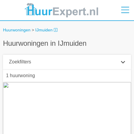
Huurwoningen
>
IJmuiden
Huurwoningen in IJmuiden
Zoekfilters
1 huurwoning
Plaatsnaam
Straal
+ 0 km
Huurprijs tot
Zoek