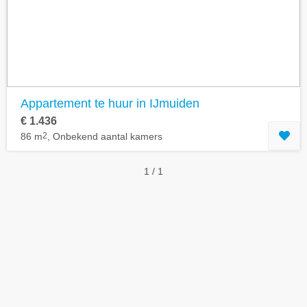
Geavanceerde zoekfilters tonen
Appartement te huur in IJmuiden
€ 1.436
86 m
2
, Onbekend aantal kamers
1 / 1