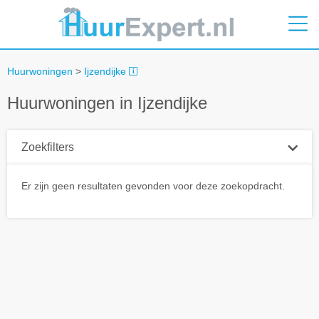
Huurwoningen
>
Ijzendijke
Huurwoningen in Ijzendijke
Zoekfilters
Plaatsnaam
Er zijn geen resultaten gevonden voor deze zoekopdracht.
Straal
+ 0 km
Huurprijs tot
Zoek