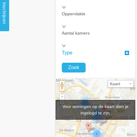
Inschrijven
Oppervlakte
Aantal kamers
Type
Zoek
Voor woningen op de kaart dien je
ingelogd te zijn.