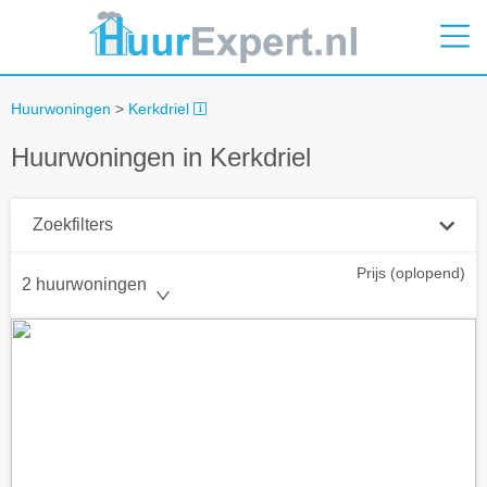
Huurwoningen
>
Kerkdriel
Huurwoningen in Kerkdriel
Zoekfilters
Prijs (oplopend)
Plaatsnaam
2 huurwoningen
Straal
+ 0 km
Huurprijs tot
Zoek