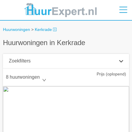
Huurwoningen
>
Kerkrade
Huurwoningen in Kerkrade
Zoekfilters
Prijs (oplopend)
Plaatsnaam
8 huurwoningen
Straal
+ 0 km
Huurprijs tot
Zoek