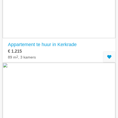
Geavanceerde zoekfilters tonen
Appartement te huur in Kerkrade
€ 1.215
89 m
2
, 3 kamers