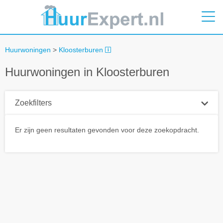
Huurwoningen
>
Kloosterburen
Huurwoningen in Kloosterburen
Zoekfilters
Plaatsnaam
Er zijn geen resultaten gevonden voor deze zoekopdracht.
Straal
+ 0 km
Huurprijs tot
Zoek