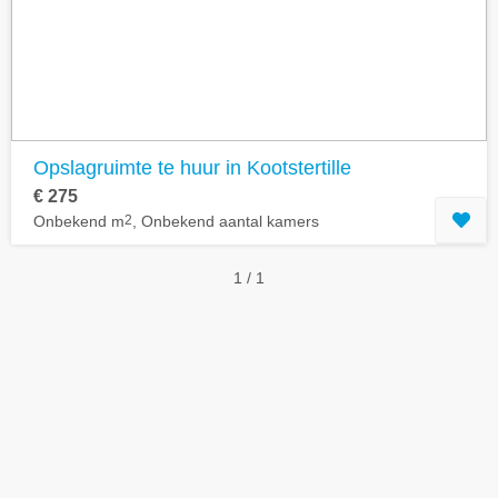
Geavanceerde zoekfilters tonen
Opslagruimte te huur in Kootstertille
€ 275
Onbekend m
2
, Onbekend aantal kamers
1 / 1