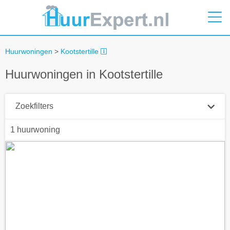
Huurwoningen
>
Kootstertille
Huurwoningen in Kootstertille
Zoekfilters
1 huurwoning
Plaatsnaam
Straal
+ 0 km
Huurprijs tot
Zoek