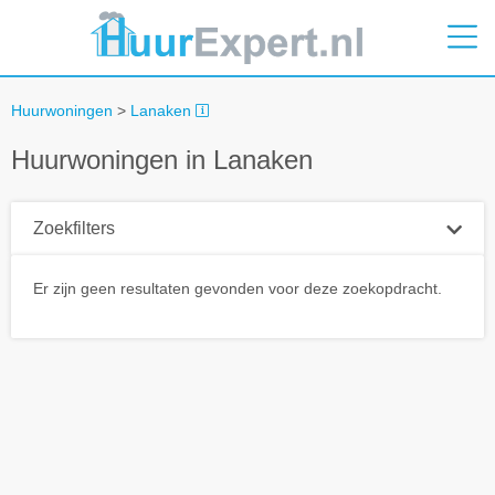
Huurwoningen
>
Lanaken
Huurwoningen in Lanaken
Zoekfilters
Plaatsnaam
Er zijn geen resultaten gevonden voor deze zoekopdracht.
Straal
+ 0 km
Huurprijs tot
Zoek