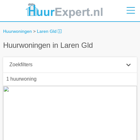
Huurwoningen
>
Laren Gld
Huurwoningen in Laren Gld
Zoekfilters
1 huurwoning
Plaatsnaam
Straal
+ 0 km
Huurprijs tot
Zoek