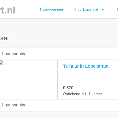
Huurwoningen
HuurExpert.nl
raat
1 huurwoning
Te huur in Lepelstraat
€ 570
Onbekend m
2
, 1 kamer
1 huurwoning