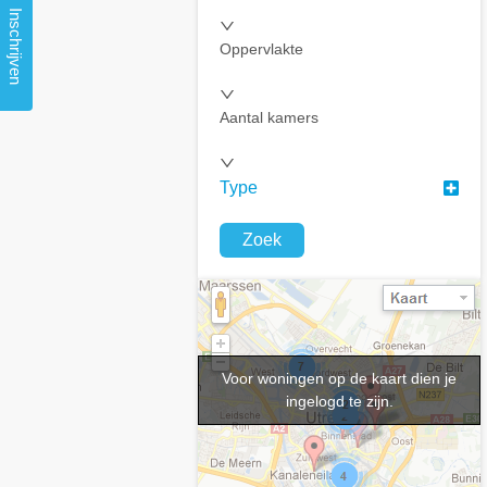
Inschrijven
Oppervlakte
Aantal kamers
Type
Zoek
Voor woningen op de kaart dien je
ingelogd te zijn.