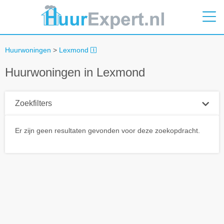
Huurwoningen
>
Lexmond
Huurwoningen in Lexmond
Zoekfilters
Plaatsnaam
Er zijn geen resultaten gevonden voor deze zoekopdracht.
Straal
+ 0 km
Huurprijs tot
Zoek