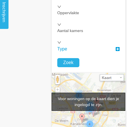
Inschrijven
Oppervlakte
Aantal kamers
Type
Zoek
Voor woningen op de kaart dien je
ingelogd te zijn.