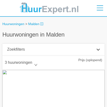
Huurwoningen
>
Malden
Huurwoningen in Malden
Zoekfilters
Prijs (oplopend)
Plaatsnaam
3 huurwoningen
Straal
+ 0 km
Huurprijs tot
Zoek