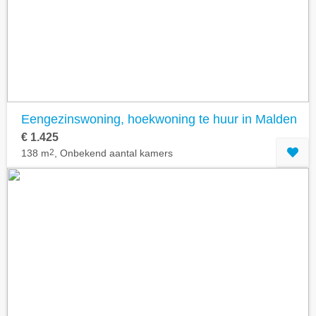
Geavanceerde zoekfilters tonen
Eengezinswoning, hoekwoning te huur in Malden
€ 1.425
138 m
2
, Onbekend aantal kamers