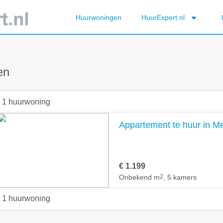
Huurwoningen
HuurExpert.nl
en
1 huurwoning
Appartement te huur in M
€ 1.199
Onbekend m
2
, 5 kamers
1 huurwoning