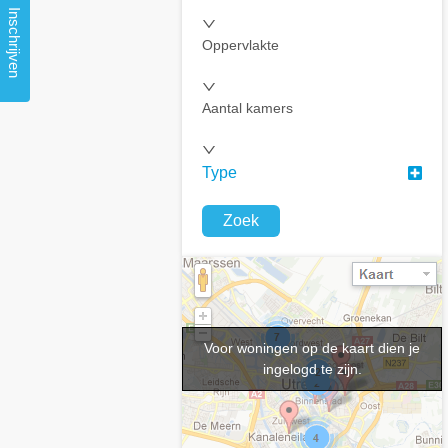
Inschrijven
Oppervlakte
Aantal kamers
Type
Zoek
Voor woningen op de kaart dien je
ingelogd te zijn.