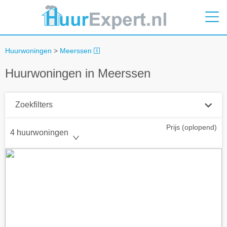
Huurwoningen
>
Meerssen
Huurwoningen in Meerssen
Zoekfilters
Prijs (oplopend)
Plaatsnaam
4 huurwoningen
Straal
+ 0 km
Huurprijs tot
Zoek