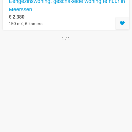
Eengezinswoning, geschakelde woning te huur in
Meerssen
€ 2.380
150 m
2
, 6 kamers
1 / 1