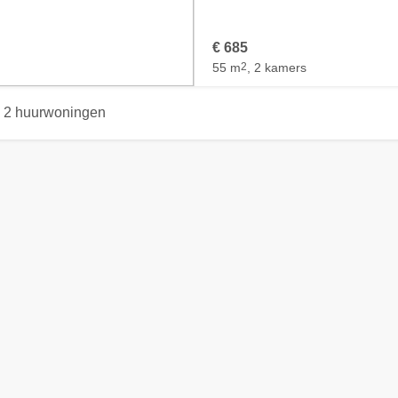
€ 685
55 m
2
, 2 kamers
2 huurwoningen