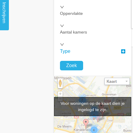
Inschrijven
Oppervlakte
Aantal kamers
Type
Zoek
Voor woningen op de kaart dien je
ingelogd te zijn.