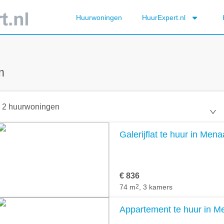
Huurwoningen
HuurExpert.nl
m
2 huurwoningen
Galerijflat te huur in Men
€ 836
74 m
2
, 3 kamers
Appartement te huur in 