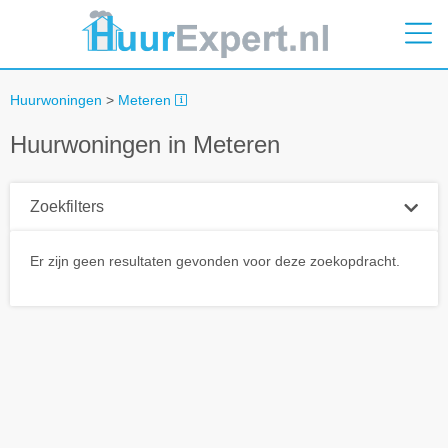
Huurwoningen
>
Meteren
Huurwoningen in Meteren
Zoekfilters
Plaatsnaam
Er zijn geen resultaten gevonden voor deze zoekopdracht.
Straal
+ 0 km
Huurprijs tot
Zoek